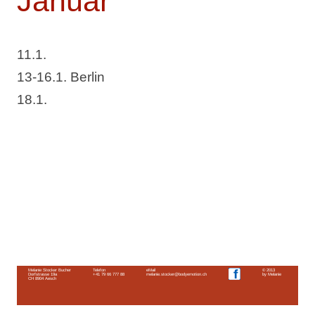
Januar
11.1.
13-16.1. Berlin
18.1.
Melanie Stocker Bucher
Telefon
eMail
© 2013
Dorfstrasse 19a
+41 79 66 777 88
melanie.stocker@bodyemotion.ch
by Melanie
CH 8904 Aesch